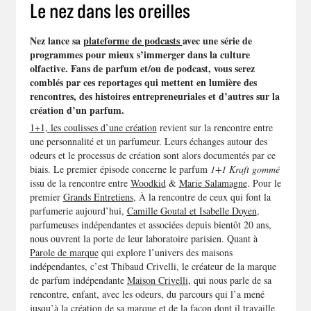
Le nez dans les oreilles
Nez lance sa
plateforme de podcasts
avec une série de
programmes pour
mieux s’immerger dans la culture
olfactive.
Fans de parfum et/ou de podcast, vous serez
comblés par ces reportages qui mettent en lumière des
rencontres, des histoires entrepreneuriales et d’autres sur la
création d’un parfum.
1+1, les coulisses d’une création
revient sur la rencontre entre
une personnalité et un parfumeur. Leurs échanges autour des
odeurs et le processus de création sont alors documentés par ce
biais. Le premier épisode concerne le parfum
1+1 Kraft gommé
issu de la rencontre entre
Woodkid
&
Marie Salamagne
. Pour le
premier
Grands Entretiens
, À la rencontre de
ceux qui font la
parfumerie aujourd’hui,
Camille Goutal et Isabelle Doyen
,
parfumeuses indépendantes et associées depuis bientôt 20 ans,
nous ouvrent la porte de leur laboratoire parisien.
Quant à
Parole de marque
qui explore
l’univers des maisons
indépendantes, c’est Thibaud Crivelli, le créateur
de la marque
de parfum indépendante
Maison Crivelli
, qui nous parle de sa
rencontre, enfant, avec les odeurs, du parcours qui l’a mené
jusqu’à la création de sa marque et de la façon dont il travaille